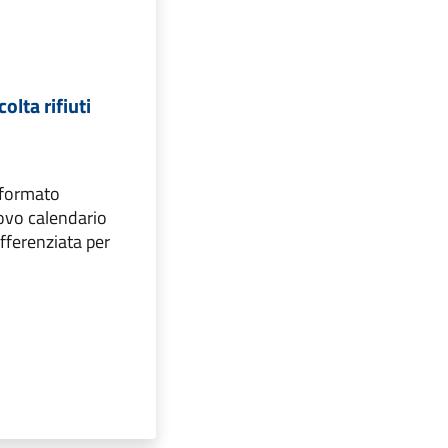
olta rifiuti
n formato
uovo calendario
ifferenziata per