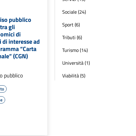
Sociale (24)
iso pubblico
Sport (6)
tra gli
omici di
Tributi (6)
 di interesse ad
ogramma “Carta
Turismo (14)
nale” (CGN)
Università (1)
o pubblico
Viabilità (5)
to
le