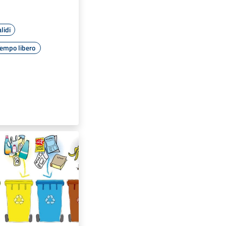
lidi
empo libero