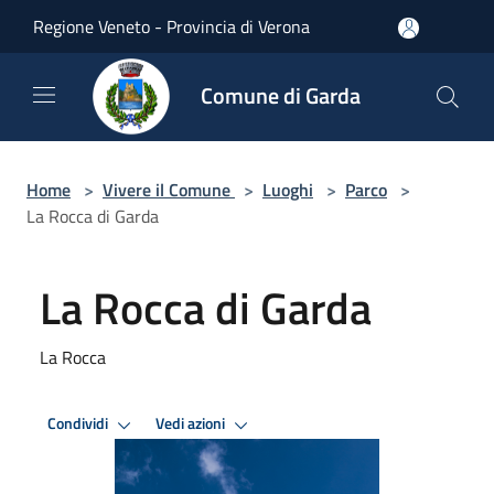
Salta al contenuto principale
Regione Veneto - Provincia di Verona
Comune di Garda
Home
>
Vivere il Comune
>
Luoghi
>
Parco
>
La Rocca di Garda
La Rocca di Garda
La Rocca
Condividi
Vedi azioni