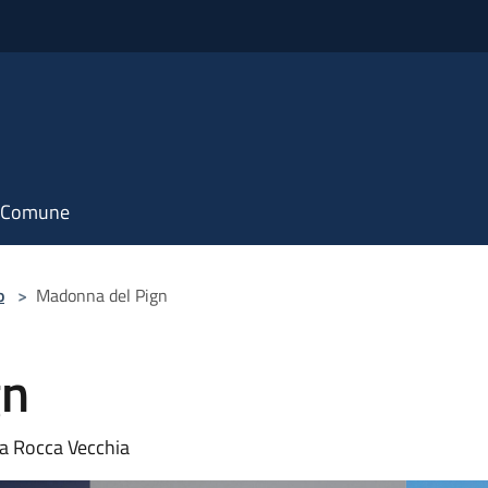
il Comune
o
>
Madonna del Pign
gn
la Rocca Vecchia