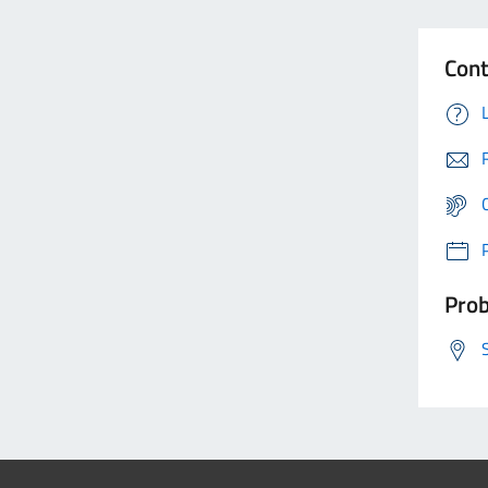
Cont
Prob