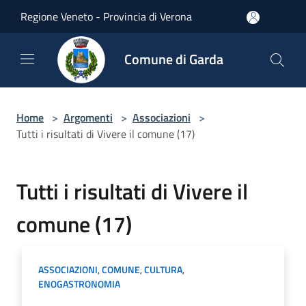
Salta al contenuto principale
Regione Veneto - Provincia di Verona
Comune di Garda
Home
>
Argomenti
>
Associazioni
>
Tutti i risultati di Vivere il comune (17)
Tutti i risultati di Vivere il
comune (17)
ASSOCIAZIONI
,
COMUNE
,
CULTURA
,
ENOGASTRONOMIA