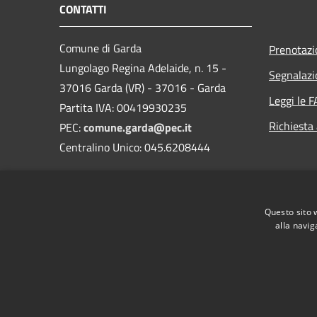
CONTATTI
Comune di Garda
Prenotaz
Lungolago Regina Adelaide, n. 15 -
Segnalazi
37016 Garda (VR) - 37016 - Garda
Leggi le 
Partita IVA: 00419930235
Richiesta
PEC:
comune.garda@pec.it
Centralino Unico: 045.6208444
Questo sito 
alla navig
RSS
Accessibilità
Privacy
Cookie
Mappa de