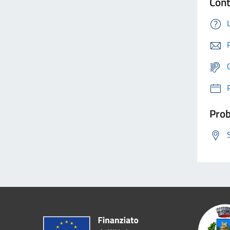
Cont
Prob