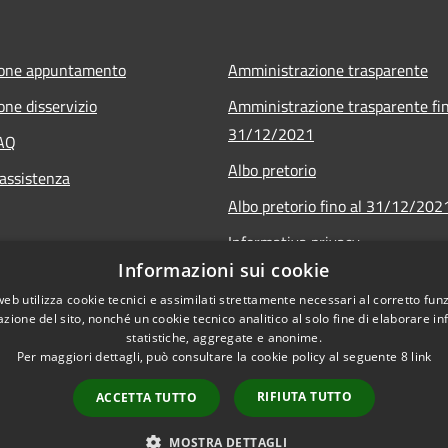
ione appuntamento
Amministrazione trasparente
one disservizio
Amministrazione trasparente fin
31/12/2021
FAQ
Albo pretorio
 assistenza
Albo pretorio fino al 31/12/202
Informativa privacy
Informazioni sui cookie
Note legali
web utilizza cookie tecnici e assimilati strettamente necessari al corretto fu
Dichiarazione di accessibilità
azione del sito, nonché un cookie tecnico analitico al solo fine di elaborare i
statistiche, aggregate e anonime.
Per maggiori dettagli, può consultare la cookie policy al seguente
8
link
RIFIUTA TUTTO
ACCETTA TUTTO
l sito
Copyright © 2026 • Comune
MOSTRA DETTAGLI