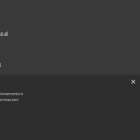
o al
1
×
nzionamento e
nformazioni
Municipium
Accesso redazione
 di Garda • Powered by
•