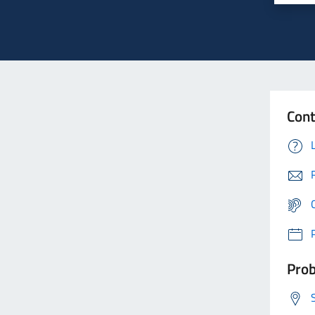
Cont
Prob