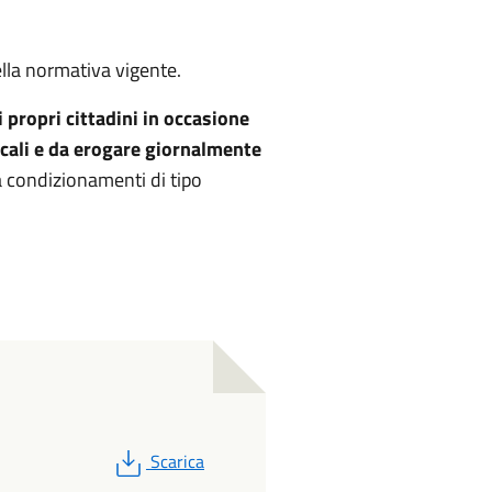
ella normativa vigente.
 propri cittadini in occasione
ocali e da erogare giornalmente
condizionamenti di tipo
PDF
Scarica