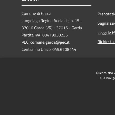
Comune di Garda
Prenotaz
Lungolago Regina Adelaide, n. 15 -
Segnalazi
37016 Garda (VR) - 37016 - Garda
Leggi le 
Partita IVA: 00419930235
Richiesta
PEC:
comune.garda@pec.it
Centralino Unico: 045.6208444
Questo sito 
alla navig
RSS
Accessibilità
Privacy
Cookie
Mappa de