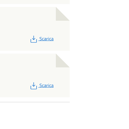
PDF
Scarica
PDF
Scarica