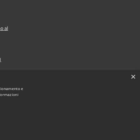
o al
1
×
nzionamento e
nformazioni
Municipium
Accesso redazione
 di Garda • Powered by
•