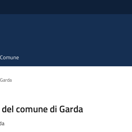
il Comune
 Garda
e del comune di Garda
da