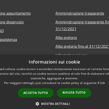
ione appuntamento
Amministrazione trasparente
one disservizio
Amministrazione trasparente fin
31/12/2021
FAQ
Albo pretorio
 assistenza
Albo pretorio fino al 31/12/202
Informativa privacy
Informazioni sui cookie
Note legali
web utilizza cookie tecnici e assimilati strettamente necessari al corretto fu
Dichiarazione di accessibilità
azione del sito, nonché un cookie tecnico analitico al solo fine di elaborare i
statistiche, aggregate e anonime.
Per maggiori dettagli, può consultare la cookie policy al seguente
8
link
RIFIUTA TUTTO
ACCETTA TUTTO
l sito
Copyright © 2026 • Comune
MOSTRA DETTAGLI