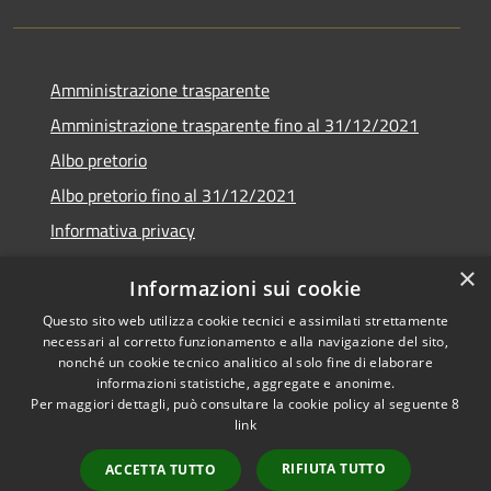
Amministrazione trasparente
Amministrazione trasparente fino al 31/12/2021
Albo pretorio
Albo pretorio fino al 31/12/2021
Informativa privacy
Note legali
×
Informazioni sui cookie
Dichiarazione di accessibilità
Questo sito web utilizza cookie tecnici e assimilati strettamente
necessari al corretto funzionamento e alla navigazione del sito,
nonché un cookie tecnico analitico al solo fine di elaborare
informazioni statistiche, aggregate e anonime.
Per maggiori dettagli, può consultare la cookie policy al seguente
8
RSS
Copyright © 2026 • Comune di
link
Accessibilità
Garda • Powered by
Privacy
Municipium
Accesso
•
RIFIUTA TUTTO
ACCETTA TUTTO
Cookie
redazione