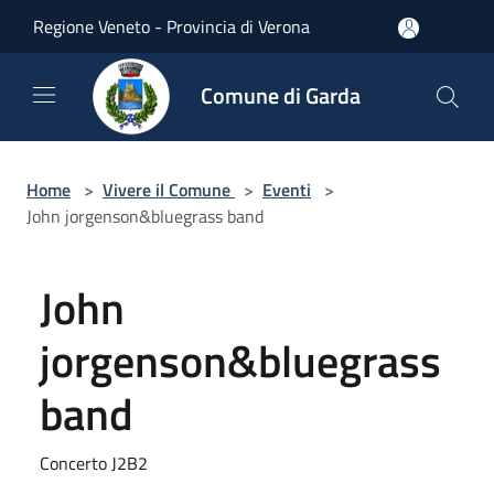
Salta al contenuto principale
Regione Veneto - Provincia di Verona
Comune di Garda
Home
>
Vivere il Comune
>
Eventi
>
John jorgenson&bluegrass band
John
jorgenson&bluegrass
band
Concerto J2B2