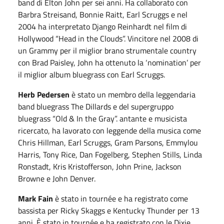
band di Elton John per sei anni. Ha collaborato con
Barbra Streisand, Bonnie Raitt, Earl Scruggs e nel
2004 ha interpretato Django Reinhardt nel film di
Hollywood “Head in the Clouds”. Vincitore nel 2008 di
un Grammy per il miglior brano strumentale country
con Brad Paisley, John ha ottenuto la ‘nomination’ per
il miglior album bluegrass con Earl Scruggs.
Herb Pedersen
è stato un membro della leggendaria
band bluegrass The Dillards e del supergruppo
bluegrass “Old & In the Gray”. antante e musicista
ricercato, ha lavorato con leggende della musica come
Chris Hillman, Earl Scruggs, Gram Parsons, Emmylou
Harris, Tony Rice, Dan Fogelberg, Stephen Stills, Linda
Ronstadt, Kris Kristofferson, John Prine, Jackson
Browne e John Denver.
Mark Fain
è stato in tournée e ha registrato come
bassista per Ricky Skaggs e Kentucky Thunder per 13
anni. È stato in tournée e ha registrato con le Dixie