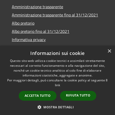
Amministrazione trasparente
Amministrazione trasparente fino al 31/12/2021
Albo pretorio
Albo pretorio fino al 31/12/2021
Informativa privacy
Note legali
×
Informazioni sui cookie
Dichiarazione di accessibilità
Questo sito web utilizza cookie tecnici e assimilati strettamente
necessari al corretto funzionamento e alla navigazione del sito,
nonché un cookie tecnico analitico al solo fine di elaborare
informazioni statistiche, aggregate e anonime.
Per maggiori dettagli, può consultare la cookie policy al seguente
8
RSS
Copyright © 2026 • Comune di
link
Accessibilità
Garda • Powered by
Privacy
Municipium
Accesso
•
RIFIUTA TUTTO
ACCETTA TUTTO
Cookie
redazione
Mappa del sito
MOSTRA DETTAGLI