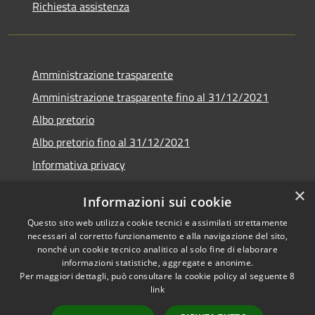
Richiesta assistenza
Amministrazione trasparente
Amministrazione trasparente fino al 31/12/2021
Albo pretorio
Albo pretorio fino al 31/12/2021
Informativa privacy
Note legali
×
Informazioni sui cookie
Dichiarazione di accessibilità
Questo sito web utilizza cookie tecnici e assimilati strettamente
necessari al corretto funzionamento e alla navigazione del sito,
nonché un cookie tecnico analitico al solo fine di elaborare
informazioni statistiche, aggregate e anonime.
Per maggiori dettagli, può consultare la cookie policy al seguente
8
RSS
Copyright © 2026 • Comune di
link
Accessibilità
Garda • Powered by
Privacy
Municipium
Accesso
•