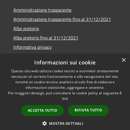
Amministrazione trasparente
Amministrazione trasparente fino al 31/12/2021
Albo pretorio
Albo pretorio fino al 31/12/2021
Informativa privacy
Note legali
×
Informazioni sui cookie
Dichiarazione di accessibilità
Questo sito web utilizza cookie tecnici e assimilati strettamente
necessari al corretto funzionamento e alla navigazione del sito,
nonché un cookie tecnico analitico al solo fine di elaborare
informazioni statistiche, aggregate e anonime.
Per maggiori dettagli, può consultare la cookie policy al seguente
8
RSS
Copyright © 2026 • Comune di
link
Accessibilità
Garda • Powered by
Privacy
Municipium
Accesso
•
RIFIUTA TUTTO
ACCETTA TUTTO
Cookie
redazione
Mappa del sito
MOSTRA DETTAGLI