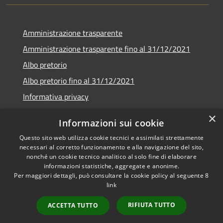
Amministrazione trasparente
Amministrazione trasparente fino al 31/12/2021
Albo pretorio
Albo pretorio fino al 31/12/2021
Informativa privacy
Note legali
×
Informazioni sui cookie
Dichiarazione di accessibilità
Questo sito web utilizza cookie tecnici e assimilati strettamente
necessari al corretto funzionamento e alla navigazione del sito,
nonché un cookie tecnico analitico al solo fine di elaborare
informazioni statistiche, aggregate e anonime.
Per maggiori dettagli, può consultare la cookie policy al seguente
8
RSS
Copyright © 2026 • Comune di
link
Accessibilità
Garda • Powered by
Privacy
Municipium
Accesso
•
RIFIUTA TUTTO
ACCETTA TUTTO
Cookie
redazione