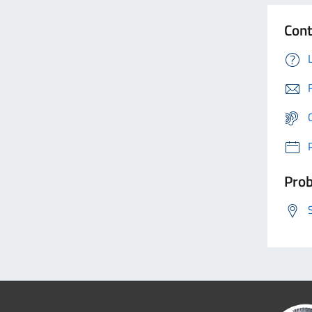
Cont
Prob