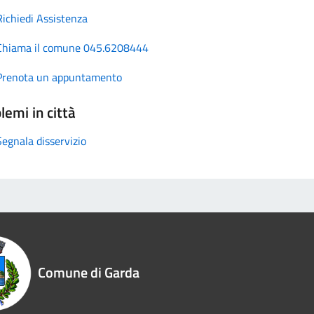
Richiedi Assistenza
Chiama il comune 045.6208444
Prenota un appuntamento
lemi in città
Segnala disservizio
Comune di Garda