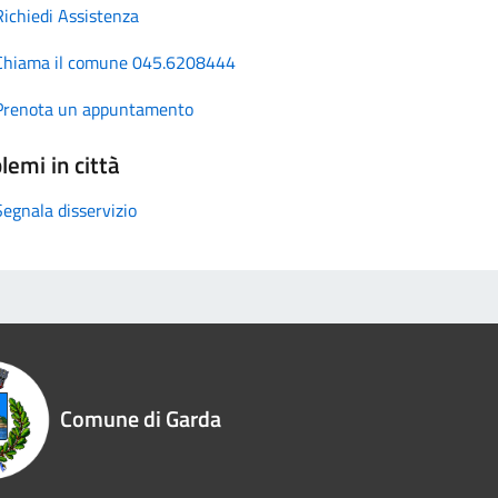
Richiedi Assistenza
Chiama il comune 045.6208444
Prenota un appuntamento
lemi in città
Segnala disservizio
Comune di Garda