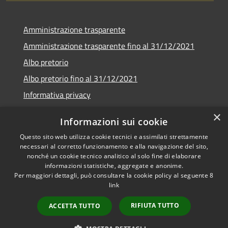
Amministrazione trasparente
Amministrazione trasparente fino al 31/12/2021
Albo pretorio
Albo pretorio fino al 31/12/2021
Informativa privacy
Note legali
×
Informazioni sui cookie
Dichiarazione di accessibilità
Questo sito web utilizza cookie tecnici e assimilati strettamente
necessari al corretto funzionamento e alla navigazione del sito,
nonché un cookie tecnico analitico al solo fine di elaborare
informazioni statistiche, aggregate e anonime.
Per maggiori dettagli, può consultare la cookie policy al seguente
8
RSS
Copyright © 2026 • Comune di
link
Accessibilità
Garda • Powered by
Privacy
Municipium
Accesso
•
RIFIUTA TUTTO
ACCETTA TUTTO
Cookie
redazione
Mappa del sito