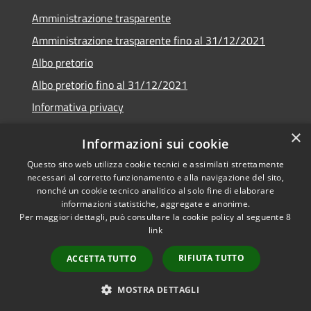
Amministrazione trasparente
Amministrazione trasparente fino al 31/12/2021
Albo pretorio
Albo pretorio fino al 31/12/2021
Informativa privacy
Note legali
×
Informazioni sui cookie
Dichiarazione di accessibilità
Questo sito web utilizza cookie tecnici e assimilati strettamente
necessari al corretto funzionamento e alla navigazione del sito,
nonché un cookie tecnico analitico al solo fine di elaborare
informazioni statistiche, aggregate e anonime.
Per maggiori dettagli, può consultare la cookie policy al seguente
8
RSS
Copyright © 2026 • Comune di
link
Accessibilità
Garda • Powered by
Privacy
Municipium
Accesso
•
RIFIUTA TUTTO
ACCETTA TUTTO
Cookie
redazione
Mappa del sito
MOSTRA DETTAGLI