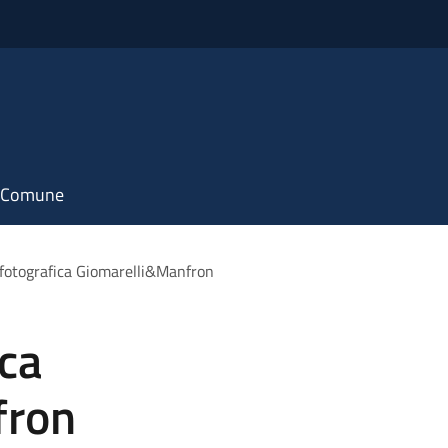
il Comune
fotografica Giomarelli&Manfron
ca
fron