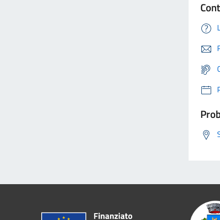
Cont
Prob