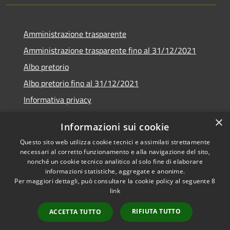
Amministrazione trasparente
Amministrazione trasparente fino al 31/12/2021
Albo pretorio
Albo pretorio fino al 31/12/2021
Informativa privacy
Note legali
×
Informazioni sui cookie
Dichiarazione di accessibilità
Questo sito web utilizza cookie tecnici e assimilati strettamente
necessari al corretto funzionamento e alla navigazione del sito,
nonché un cookie tecnico analitico al solo fine di elaborare
informazioni statistiche, aggregate e anonime.
Per maggiori dettagli, può consultare la cookie policy al seguente
8
RSS
Copyright © 2026 • Comune di
link
Accessibilità
Garda • Powered by
Privacy
Municipium
Accesso
•
RIFIUTA TUTTO
ACCETTA TUTTO
Cookie
redazione