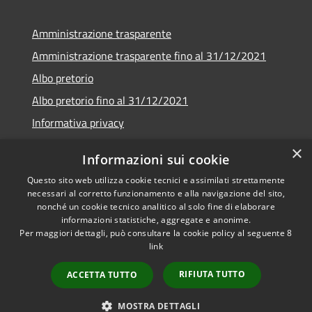
Amministrazione trasparente
Amministrazione trasparente fino al 31/12/2021
Albo pretorio
Albo pretorio fino al 31/12/2021
Informativa privacy
Note legali
×
Informazioni sui cookie
Dichiarazione di accessibilità
Questo sito web utilizza cookie tecnici e assimilati strettamente
necessari al corretto funzionamento e alla navigazione del sito,
nonché un cookie tecnico analitico al solo fine di elaborare
informazioni statistiche, aggregate e anonime.
Per maggiori dettagli, può consultare la cookie policy al seguente
8
RSS
Copyright © 2026 • Comune di
link
Accessibilità
Garda • Powered by
Privacy
Municipium
Accesso
•
RIFIUTA TUTTO
ACCETTA TUTTO
Cookie
redazione
Mappa del sito
MOSTRA DETTAGLI