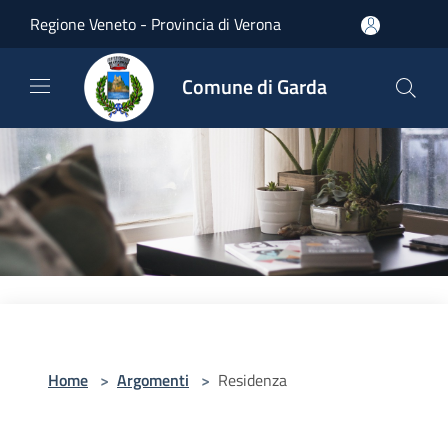
Salta al contenuto principale
Regione Veneto - Provincia di Verona
Comune di Garda
Home
>
Argomenti
>
Residenza